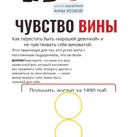
ЧУВСТВО
ВИНЫ
Как перестать быть «хорошей девочкой» и
не чувствовать себя виноватой.
Этот практикум для тех, кто устал жить с
постоянным ощущением, что он всем
должен.
Если вы чувствуете, что вина это ваш
привычный фон, который заставляет
вас предавать себя, угождать другим и
извиняться за свои желания, — самое
время вернуть себе право быть
хорошей для себя.
Получить доступ за 1890 руб.
продолжительность 2 часа