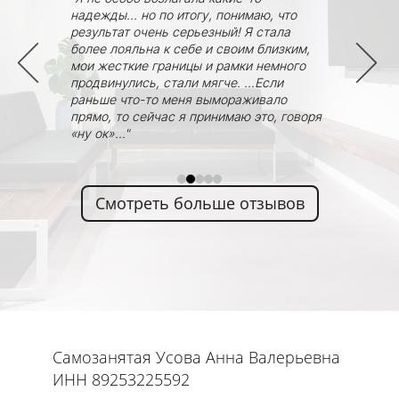
ятно чего
надежды... но по итогу, понимаю, что
которому
"Стала бол
результат очень серьезный! Я стала
 и ждал,
забывать. 
более лояльна к себе и своим близким,
 чтобы с
гонка или 
мои жесткие границы и рамки немного
 это.
стараюсь с
продвинулись, стали мягче. ...Если
койного,
удержать х
раньше что-то меня вымораживало
е), который
и не рассып
прямо, то сейчас я принимаю это, говоря
может быть,
«ну ок»..."
."
Смотреть больше отзывов
Самозанятая Усова Анна Валерьевна
ИНН 89253225592