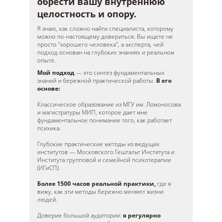
обрести вашу внутреннюю
целостность и опору.
Я знаю, как сложно найти специалиста, которому
можно по-настоящему довериться. Вы ищете не
просто "хорошего человека", а эксперта, чей
подход основан на глубоких знаниях и реальном
опыте.
Мой подход
— это синтез фундаментальных
знаний и бережной практической работы.
В его
основе:
Классическое образование из МГУ им. Ломоносова
и магистратуры МИП, которое дает мне
фундаментальное понимание того, как работает
психика.
Глубокие практические методы из ведущих
институтов — Московского Гештальт Института и
Института групповой и семейной психотерапии
(ИГиСП).
Более 1500 часов реальной практики,
где я
вижу, как эти методы бережно меняют жизни
людей.
Доверие большой аудитории:
я регулярно